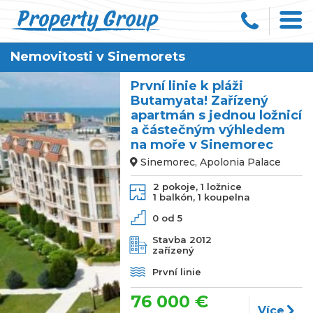
Nemovitosti v Sinemorets
První linie k pláži
Butamyata! Zařízený
apartmán s jednou ložnicí
a částečným výhledem
na moře v Sinemorec
Sinemorec, Apolonia Palace
2 pokoje,
1 ložnice
1 balkón,
1 koupelna
0 od 5
Stavba 2012
zařízený
První linie
76 000 €
Více