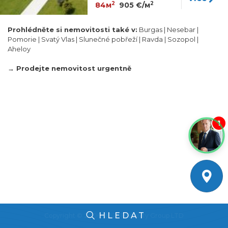
2
2
84м
905 €/м
Prohlédněte si nemovitosti také v:
Burgas
|
Nesebar
|
Pomorie
|
Svatý Vlas
|
Slunečné pobřeží
|
Ravda
|
Sozopol
|
Aheloy
→ Prodejte nemovitost urgentně
1
HLEDAT
Copyright © 2006-2026 Property Group LTD